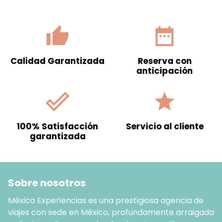
thumb_up
date_range
Calidad Garantizada
Reserva con
anticipación
done_outline
grade
100% Satisfacción
Servicio al cliente
garantizada
Sobre nosotros
México Experiencias es una prestigiosa agencia de
viajes con sede en México, profundamente arraigada